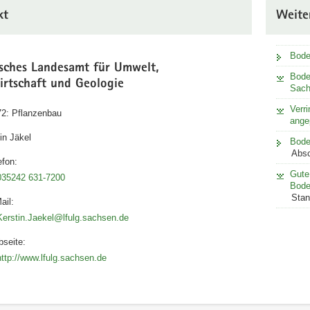
kt
Weite
Bode
isches Landesamt für Umwelt,
Bode
irtschaft und Geologie
Sach
Verr
72: Pflanzenbau
ange
in Jäkel
Bode
Absc
efon:
Gute
035242 631-7200
Bode
Stan
ail:
Kerstin.Jaekel@lfulg.sachsen.de
seite:
http://www.lfulg.sachsen.de