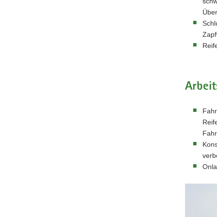
schw
Über
Schl
Zapf
Reif
Arbeit
Fahr
Reif
Fahr
Kons
verb
Onla