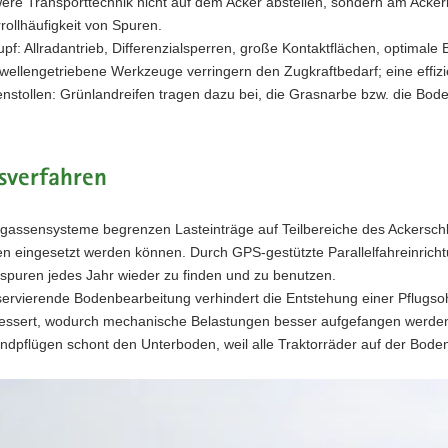
ere Transporttechnik nicht auf dem Acker abstellen, sondern am Acker
rollhäufigkeit von Spuren.
upf: Allradantrieb, Differenzialsperren, große Kontaktflächen, optimale B
wellengetriebene Werkzeuge verringern den Zugkraftbedarf; eine effizi
enstollen: Grünlandreifen tragen dazu bei, die Grasnarbe bzw. die Bod
sverfahren
gassensysteme begrenzen Lasteinträge auf Teilbereiche des Ackersch
en eingesetzt werden können. Durch GPS-gestützte Parallelfahreinricht
spuren jedes Jahr wieder zu finden und zu benutzen.
ervierende Bodenbearbeitung verhindert die Entstehung einer Pflugsoh
essert, wodurch mechanische Belastungen besser aufgefangen werde
ndpflügen schont den Unterboden, weil alle Traktorräder auf der Bode