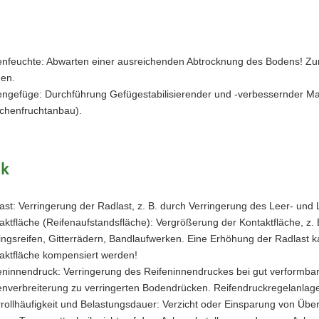
nfeuchte: Abwarten einer ausreichenden Abtrocknung des Bodens! Zur
en.
ngefüge: Durchführung Gefügestabilisierender und -verbessernder M
chenfruchtanbau).
ik
ast: Verringerung der Radlast, z. B. durch Verringerung des Leer- un
aktfläche (Reifenaufstandsfläche): Vergrößerung der Kontaktfläche, z. B
lingsreifen, Gitterrädern, Bandlaufwerken. Eine Erhöhung der Radlast 
aktfläche kompensiert werden!
eninnendruck: Verringerung des Reifeninnendruckes bei gut verformba
enverbreiterung zu verringerten Bodendrücken. Reifendruckregelanlag
rollhäufigkeit und Belastungsdauer: Verzicht oder Einsparung von Über