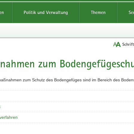
reifende
en
Politik und Verwaltung
Themen
Se
Schrif
nahmen zum Bodengefügeschu
t
aßnahmen zum Schutz des Bodengefüges sind im Bereich des Bodens, 
k
verfahren