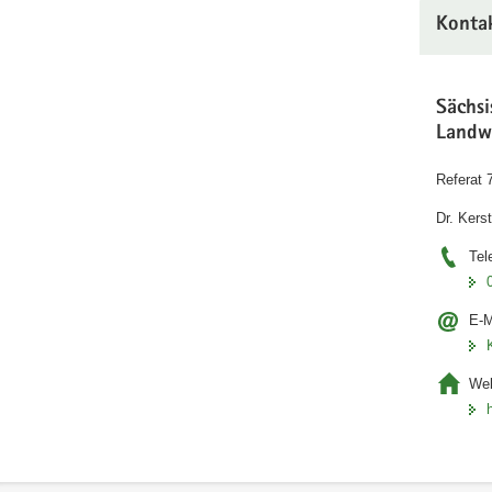
Konta
Sächs
Landw
Referat 
Dr. Kerst
Tel
E-M
Web