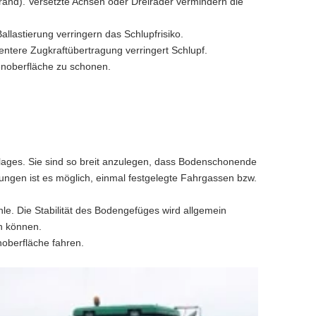
rand). Versetzte Achsen oder Dreiräder vermindern die
allastierung verringern das Schlupfrisiko.
entere Zugkraftübertragung verringert Schlupf.
enoberfläche zu schonen.
lages. Sie sind so breit anzulegen, dass Bodenschonende
ungen ist es möglich, einmal festgelegte Fahrgassen bzw.
le. Die Stabilität des Bodengefüges wird allgemein
n können.
noberfläche fahren.