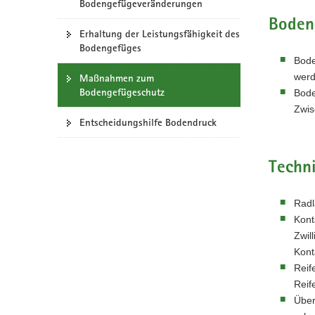
Bodengefügeveränderungen
a
Boden
v
Erhaltung der Leistungsfähigkeit des
Bodengefüges
i
Bode
g
werd
Maßnahmen zum
a
Bodengefügeschutz
Bode
t
Zwis
i
Entscheidungshilfe Bodendruck
o
n
Techn
Radl
Kont
Zwil
Kont
Reif
Reif
Über