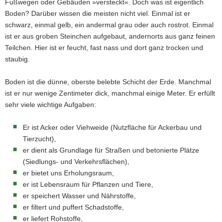
Fußwegen oder Gebäuden »versteckt«. Doch was ist eigentlich
Boden? Darüber wissen die meisten nicht viel. Einmal ist er
schwarz, einmal gelb, ein andermal grau oder auch rostrot. Einmal
ist er aus groben Steinchen aufgebaut, andernorts aus ganz feinen
Teilchen. Hier ist er feucht, fast nass und dort ganz trocken und
staubig.
(© LfULG, Raphael Benning)
Boden ist die dünne, oberste belebte Schicht der Erde. Manchmal
»Boden – die dünne Haut der Erde«
ist er nur wenige Zentimeter dick, manchmal einige Meter. Er erfüllt
Aufschluss im Tal der Zwickauer Mulde
sehr viele wichtige Aufgaben:
südwestlich der Stadt Aue.
Er ist Acker oder Viehweide (Nutzfläche für Ackerbau und
Tierzucht),
er dient als Grundlage für Straßen und betonierte Plätze
(Siedlungs- und Verkehrsflächen),
er bietet uns Erholungsraum,
er ist Lebensraum für Pflanzen und Tiere,
er speichert Wasser und Nährstoffe,
er filtert und puffert Schadstoffe,
er liefert Rohstoffe,