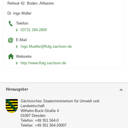
Referat 42: Boden, Altlasten
Dr. Ingo Müller
Telefon:
03731 294-2800
E-Mail:
Ingo.Mueller@lfulg.sachsen.de
Webseite:
http://www.lfulg.sachsen.de
Footer-
Herausgeber
Bereich
Sächsisches Staatsministerium für Umwelt und
Landwirtschaft
Wilhelm-Buck-Straße 4
01097
Dresden
Telefon:
+49 351 564-0
Telefax:
+49 351 564-20007