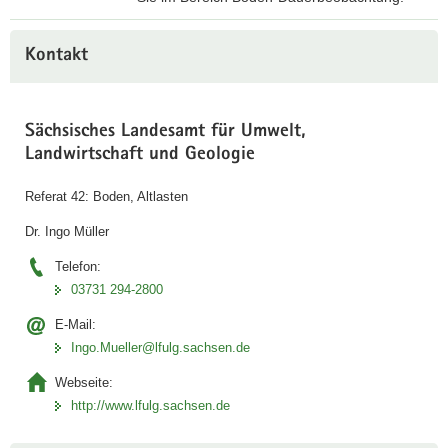
A
k
Kontakt
t
u
e
Sächsisches Landesamt für Umwelt,
l
Landwirtschaft und Geologie
l
e
Referat 42: Boden, Altlasten
D
Dr. Ingo Müller
a
t
Telefon:
e
03731 294-2800
n
E-Mail:
z
Ingo.Mueller@lfulg.sachsen.de
u
r
Webseite:
B
http://www.lfulg.sachsen.de
o
d