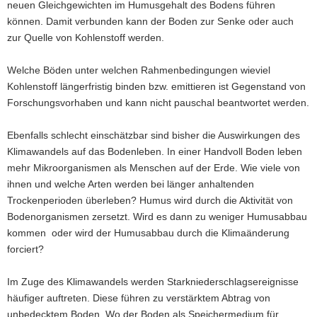
neuen Gleichgewichten im Humusgehalt des Bodens führen
können. Damit verbunden kann der Boden zur Senke oder auch
(© LfULG, Raphael Benning)
zur Quelle von Kohlenstoff werden.
Braune Bodenoberfläche mit vielen Rissen
durch Trockenheit
Welche Böden unter welchen Rahmenbedingungen wieviel
Kohlenstoff längerfristig binden bzw. emittieren ist Gegenstand von
Forschungsvorhaben und kann nicht pauschal beantwortet werden.
Ebenfalls schlecht einschätzbar sind bisher die Auswirkungen des
Klimawandels auf das Bodenleben. In einer Handvoll Boden leben
mehr Mikroorganismen als Menschen auf der Erde. Wie viele von
ihnen und welche Arten werden bei länger anhaltenden
Trockenperioden überleben? Humus wird durch die Aktivität von
Bodenorganismen zersetzt. Wird es dann zu weniger Humusabbau
kommen oder wird der Humusabbau durch die Klimaänderung
forciert?
Im Zuge des Klimawandels werden Starkniederschlagsereignisse
häufiger auftreten. Diese führen zu verstärktem Abtrag von
unbedecktem Boden. Wo der Boden als Speichermedium für