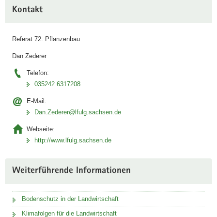
e
Kontakt
n
f
Referat 72: Pflanzenbau
e
u
Dan Zederer
c
Telefon:
h
035242 6317208
t
e
E-Mail:
a
Dan.Zederer@lfulg.sachsen.de
n
Webseite:
d
http://www.lfulg.sachsen.de
e
n
B
Weiterführende Informationen
o
d
e
Bodenschutz in der Landwirtschaft
n
Klimafolgen für die Landwirtschaft