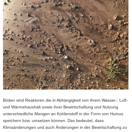
a
v
i
g
a
t
i
o
n
Böden sind Reaktoren die in Abhängigkeit von ihrem Wasser-, Luft-
und Wärmehaushalt sowie ihrer Bewirtschaftung und Nutzung
unterschiedliche Mengen an Kohlenstoff in der Form von Humus
speichern bzw. umsetzen können. Das bedeutet, dass
Klimaänderungen und auch Änderungen in der Bewirtschaftung zu