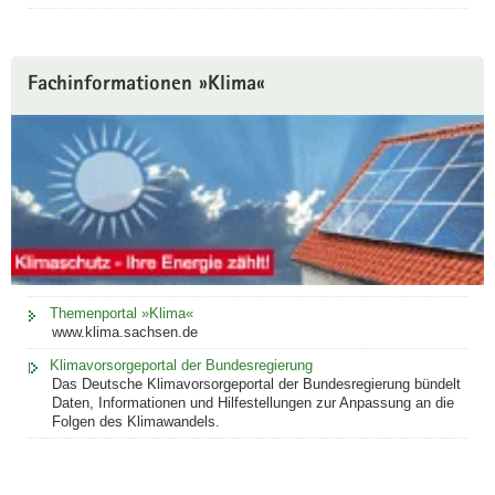
-
D
a
Fachinformationen »Klima«
u
e
r
b
e
o
b
a
c
h
Themenportal »Klima«
www.klima.sachsen.de
t
u
Klimavorsorgeportal der Bundesregierung
Das Deutsche Klimavorsorgeportal der Bundesregierung bündelt
n
Daten, Informationen und Hilfestellungen zur Anpassung an die
g
Folgen des Klimawandels.
s
f
l