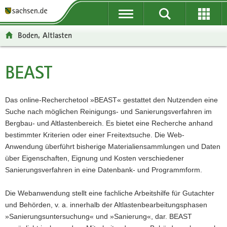
P
P
H
F
o
o
a
o
r
r
u
o
Boden, Altlasten
t
t
p
t
a
a
t
e
l
l
i
r
BEAST
Hauptinhalt
ü
n
n
-
b
a
h
B
e
v
a
e
Das online-Recherchetool »BEAST« gestattet den Nutzenden eine
r
i
l
r
Suche nach möglichen Reinigungs- und Sanierungsverfahren im
g
g
t
e
Bergbau- und Altlastenbereich. Es bietet eine Recherche anhand
r
a
i
bestimmter Kriterien oder einer Freitextsuche. Die Web-
e
t
c
Anwendung überführt bisherige Materialiensammlungen und Daten
i
i
h
über Eigenschaften, Eignung und Kosten verschiedener
f
o
Sanierungsverfahren in eine Datenbank- und Programmform.
e
n
n
Die Webanwendung stellt eine fachliche Arbeitshilfe für Gutachter
d
und Behörden, v. a. innerhalb der Altlastenbearbeitungsphasen
e
»Sanierungsuntersuchung« und »Sanierung«, dar. BEAST
N