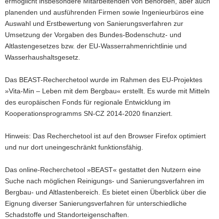
ermöglicht insbesondere Mitarbeitenden von Behörden, aber auch
a
planenden und ausführenden Firmen sowie Ingenieurbüros eine
v
Auswahl und Erstbewertung von Sanierungsverfahren zur
i
Umsetzung der Vorgaben des Bundes-Bodenschutz- und
g
Altlastengesetzes bzw. der EU-Wasserrahmenrichtlinie und
a
Wasserhaushaltsgesetz.
t
i
Das BEAST-Recherchetool wurde im Rahmen des EU-Projektes
o
»Vita-Min – Leben mit dem Bergbau« erstellt. Es wurde mit Mitteln
n
des europäischen Fonds für regionale Entwicklung im
Kooperationsprogramms SN-CZ 2014-2020 finanziert.
Hinweis: Das Recherchetool ist auf den Browser Firefox optimiert
und nur dort uneingeschränkt funktionsfähig.
Das online-Recherchetool »BEAST« gestattet den Nutzern eine
Suche nach möglichen Reinigungs- und Sanierungsverfahren im
Bergbau- und Altlastenbereich. Es bietet einen Überblick über die
Eignung diverser Sanierungsverfahren für unterschiedliche
Schadstoffe und Standorteigenschaften.