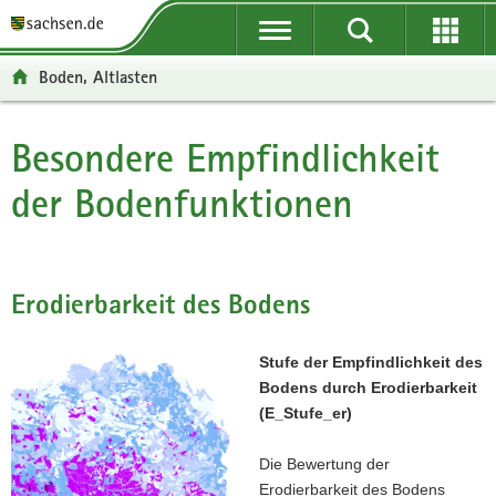
P
P
H
F
o
o
a
o
r
r
u
o
Boden, Altlasten
t
t
p
t
a
a
t
e
l
l
i
r
Besondere Empfindlichkeit
Hauptinhalt
ü
n
n
-
der Bodenfunktionen
b
a
h
B
e
v
a
e
r
i
l
r
g
g
t
e
r
a
i
Erodierbarkeit des Bodens
e
t
c
i
i
h
Stufe der Empfindlichkeit des
f
o
Bodens durch Erodierbarkeit
e
n
(E_Stufe_er)
n
d
Die Bewertung der
e
Erodierbarkeit des Bodens
N