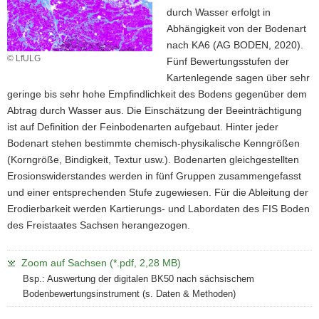
durch Wasser erfolgt in
a
Abhängigkeit von der Bodenart
v
nach KA6 (AG BODEN, 2020).
i
© LfULG
Fünf Bewertungsstufen der
g
Kartenlegende sagen über sehr
a
geringe bis sehr hohe Empfindlichkeit des Bodens gegenüber dem
t
Abtrag durch Wasser aus. Die Einschätzung der Beeinträchtigung
i
ist auf Definition der Feinbodenarten aufgebaut. Hinter jeder
o
Bodenart stehen bestimmte chemisch-physikalische Kenngrößen
n
(Korngröße, Bindigkeit, Textur usw.). Bodenarten gleichgestellten
Erosionswiderstandes werden in fünf Gruppen zusammengefasst
und einer entsprechenden Stufe zugewiesen. Für die Ableitung der
Erodierbarkeit werden Kartierungs- und Labordaten des FIS Boden
des Freistaates Sachsen herangezogen.
Zoom auf Sachsen (*.pdf, 2,28 MB)
Bsp.: Auswertung der digitalen BK50 nach sächsischem
Bodenbewertungsinstrument (s. Daten & Methoden)