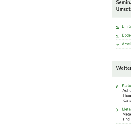
Semin
Umset
Einfü
Boden
Arbei
Weite
Kart
Auf 
Them
Kart
Meta
Meta
sind