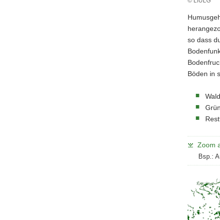
© LfULG
Humusgeha
herangezo
so dass du
Bodenfunk
Bodenfruch
Böden in 
Wald
Grün
Rest
Zoom a
Bsp.: A