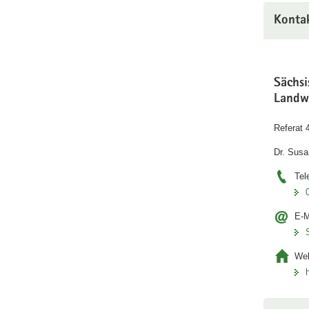
Konta
Sächs
Landw
Referat 
Dr. Susa
Tel
E-M
Web