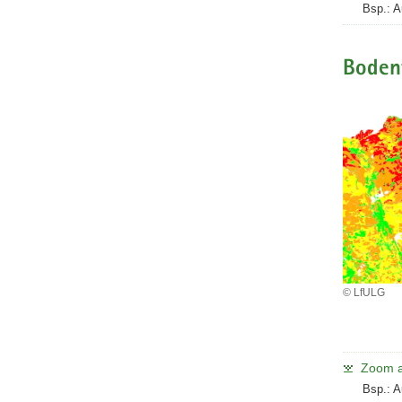
Bsp.: A
Bodent
© LfULG
Zoom a
Bsp.: A