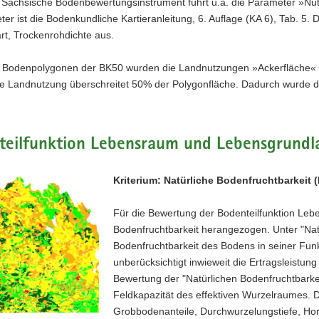
ächsische Bodenbewertungsinstrument führt u.a. die Parameter »Nutz
er ist die Bodenkundliche Kartieranleitung, 6. Auflage (KA 6), Tab. 5. 
t, Trockenrohdichte aus.
Bodenpolygonen der BK50 wurden die Landnutzungen »Ackerfläche« u
ge Landnutzung überschreitet 50% der Polygonfläche. Dadurch wurde d
teilfunktion Lebensraum und Lebensgrundl
Kriterium: Natürliche Bodenfruchtbarkeit 
Für die Bewertung der Bodenteilfunktion Lebe
Bodenfruchtbarkeit herangezogen. Unter "Natü
Bodenfruchtbarkeit des Bodens in seiner Funk
unberücksichtigt inwieweit die Ertragsleistun
Bewertung der "Natürlichen Bodenfruchtbarkei
Feldkapazität des effektiven Wurzelraumes. 
Grobbodenanteile, Durchwurzelungstiefe, Hori