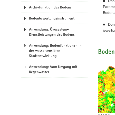
■ Das S
a
Paramet
Archivfunktion des Bodens
v
Bodenar
i
Bodenbewertungs­instrument
g
■ Den 
Anwendung: Ökosystem-
a
jeweili
Dienstleistungen des Bodens
t
i
Anwendung: Bodenfunktionen in
o
der wassersensiblen
Boden
n
Stadtentwicklung
Anwendung: Vom Umgang mit
Regenwasser