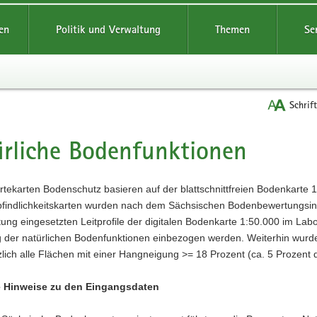
reifende
en
Politik und Verwaltung
Themen
Se
Schrif
rliche Bodenfunktionen
t
tekarten Bodenschutz basieren auf der blattschnittfreien Bodenkarte 
indlichkeitskarten wurden nach dem Sächsischen Bodenbewertungsinstr
ung eingesetzten Leitprofile der digitalen Bodenkarte 1:50.000 im Labor 
 der natürlichen Bodenfunktionen einbezogen werden. Weiterhin wurd
lich alle Flächen mit einer Hangneigung >= 18 Prozent (ca. 5 Prozent d
e Hinweise zu den Eingangsdaten