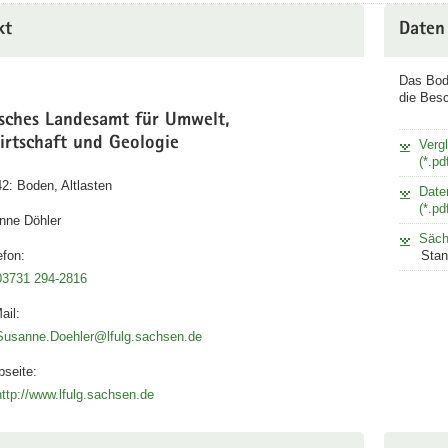
kt
Daten
Das Bod
die Besc
isches Landesamt für Umwelt,
irtschaft und Geologie
Verg
(*.pd
42: Boden, Altlasten
Date
(*.pd
nne Döhler
Säch
efon:
Stan
03731 294-2816
ail:
Susanne.Doehler@lfulg.sachsen.de
seite:
http://www.lfulg.sachsen.de