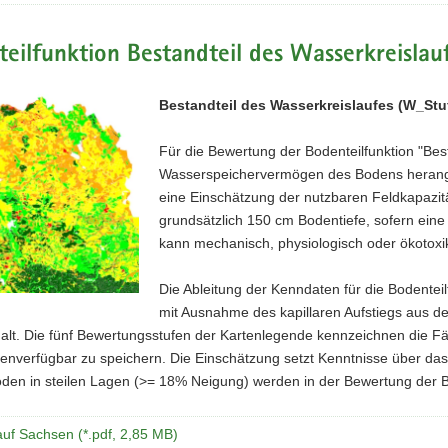
eilfunktion Bestandteil des Wasserkreislau
Bestandteil des Wasserkreislaufes (W_Stu
Für die Bewertung der Bodenteilfunktion "Best
Wasserspeichervermögen des Bodens herangezo
eine Einschätzung der nutzbaren Feldkapazi
grundsätzlich 150 cm Bodentiefe, sofern eine 
kann mechanisch, physiologisch oder ökotoxik
Die Ableitung der Kenndaten für die Bodenteil
mit Ausnahme des kapillaren Aufstiegs aus
halt. Die fünf Bewertungsstufen der Kartenlegende kennzeichnen die F
zenverfügbar zu speichern. Die Einschätzung setzt Kenntnisse über da
den in steilen Lagen (>= 18% Neigung) werden in der Bewertung der Bo
uf Sachsen (*.pdf, 2,85 MB)