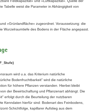
bare Feldkapazität« und »Luftkapazität«. Quelle der
Die Tabelle weist die Parameter in Abhängigkeit von
nd »Grünlandfläche« zugeordnet. Voraussetzung: die
ie Wurzelraumtiefe des Bodens in der Fläche angepasst.
age
(F_Stufe)
nsraum wird u.a. das Kriterium natürliche
rliche Bodenfruchtbarkeit" wird die natürliche
tion für höhere Pflanzen verstanden. Hierbei bleibt
g von der Bewirtschaftung und Pflanzenart abhängt. Die
t" erfolgt durch die Beurteilung der nutzbaren
Die Kenndaten hierfür sind: Bodenart des Feinbodens,
zont-Schichtfolge, kapillarer Aufstieg aus dem