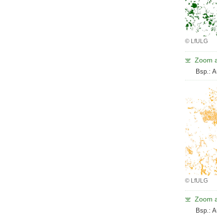
© LfULG
Zoom a
Bsp.: A
© LfULG
Zoom a
Bsp.: A