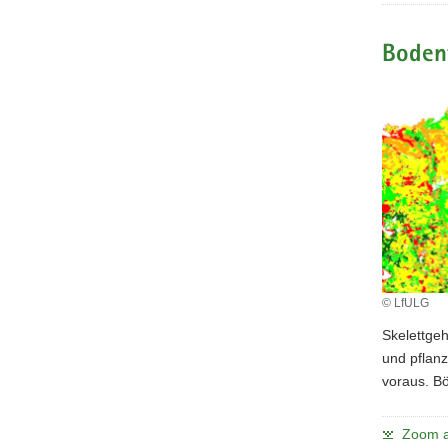
Bodent
© LfULG
Skelettge
und pflan
voraus. Bö
Zoom a