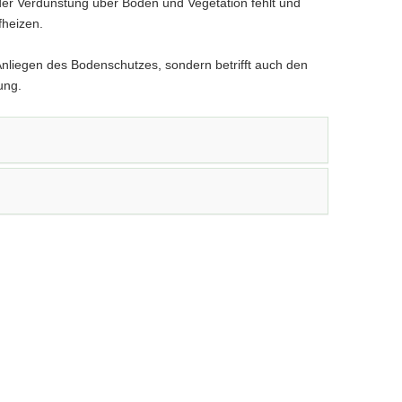
der Verdunstung über Böden und Vegetation fehlt und
fheizen.
Anliegen des Bodenschutzes, sondern betrifft auch den
ung.