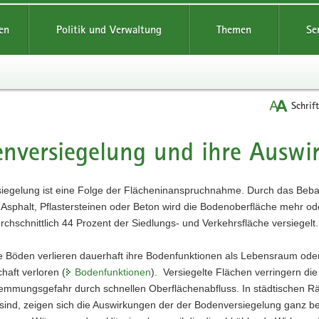
reifende
en
Politik und Verwaltung
Themen
Se
Schrif
nversiegelung und ihre Auswi
t
iegelung ist eine Folge der Flächeninanspruchnahme. Durch das Be
Asphalt, Pflastersteinen oder Beton wird die Bodenoberfläche mehr ode
chschnittlich 44 Prozent der Siedlungs- und Verkehrsfläche versiegelt.
te Böden verlieren dauerhaft ihre Bodenfunktionen als Lebensraum ode
chaft verloren (
Bodenfunktionen
). Versiegelte Flächen verringern d
mmungsgefahr durch schnellen Oberflächenabfluss. In städtischen Rä
t sind, zeigen sich die Auswirkungen der der Bodenversiegelung ganz