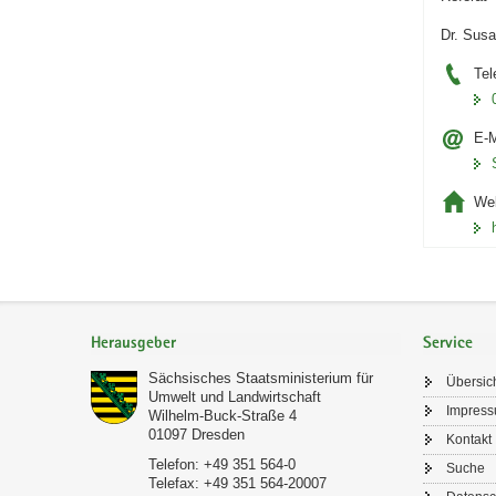
Dr. Susa
Tel
E-M
Web
Footer-
Bereich
Herausgeber
Service
Sächsisches Staatsministerium für
Übersic
Umwelt und Landwirtschaft
Impres
Wilhelm-Buck-Straße 4
01097
Dresden
Kontakt
Telefon:
+49 351 564-0
Suche
Telefax:
+49 351 564-20007