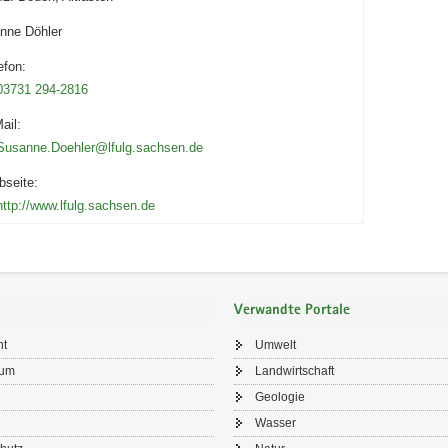
nne Döhler
efon:
03731 294-2816
ail:
Susanne.Doehler@lfulg.sachsen.de
seite:
http://www.lfulg.sachsen.de
Verwandte Portale
ht
Umwelt
sum
Landwirtschaft
Geologie
Wasser