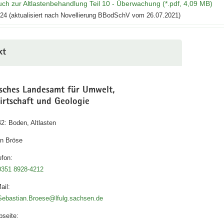
ch zur Altlastenbehandlung Teil 10 - Überwachung (*.pdf, 4,09 MB)
024 (aktualisiert nach Novellierung BBodSchV vom 26.07.2021)
kt
isches Landesamt für Umwelt,
irtschaft und Geologie
42: Boden, Altlasten
an Bröse
efon:
0351 8928-4212
ail:
Sebastian.Broese@lfulg.sachsen.de
seite: