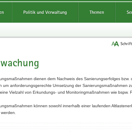
reifende
en
Politik und Verwaltung
Themen
Se
Schrif
rwachung
t
ngsmaßnahmen dienen dem Nachweis des Sanierungserfolges bzw. de
ich um anforderungsgerechte Umsetzung der Sanierungsmaßnahmen zu 
 eine Vielzahl von Erkundungs- und Monitoringmaßnahmen wie bspw. 
ngsmaßnahmen können sowohl innerhalb einer laufenden Altlastener
 werden.