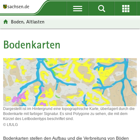
P
P
H
F
o
o
a
o
r
r
u
o
Boden, Altlasten
t
t
p
t
a
a
t
e
l
l
i
r
Bodenkarten
Hauptinhalt
ü
n
n
-
b
a
h
B
e
v
a
e
r
i
l
r
g
g
t
e
r
a
i
e
t
c
i
i
h
f
o
Dargestellt ist im Hintergrund eine topographische Karte, überlagert durch die
e
n
Bodenkarte mit farbiger Signatur. Es sind Polygone zu sehen, die mit dem
n
Kürzel des Leitbodentyps beschriftet sind.
© LfULG
d
Dargestellt
e
ist
Bodenkarten stellen den Aufbau und die Verbreitung von Böden
N