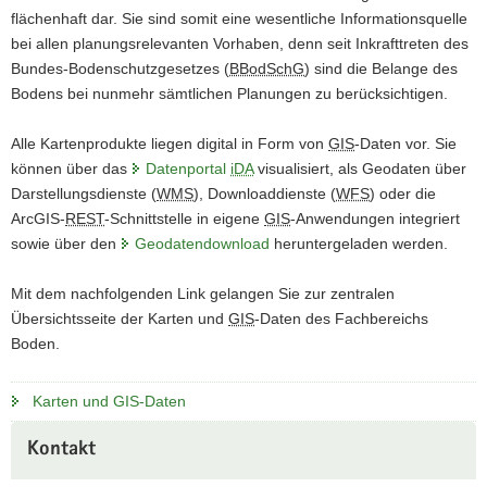
im
flächenhaft dar. Sie sind somit eine wesentliche Informationsquelle
a
Hintergrund
bei allen planungsrelevanten Vorhaben, denn seit Inkrafttreten des
eine
v
topographische
Bundes-Bodenschutzgesetzes (
BBodSchG
) sind die Belange des
i
Karte,
Bodens bei nunmehr sämtlichen Planungen zu berücksichtigen.
g
überlagert
a
durch
Alle Kartenprodukte liegen digital in Form von
GIS
-Daten vor. Sie
t
die
können über das
Datenportal
iDA
visualisiert, als Geodaten über
Bodenkarte
i
mit
Darstellungsdienste (
WMS
), Downloaddienste (
WFS
) oder die
o
farbiger
ArcGIS-
REST
-Schnittstelle in eigene
GIS
-Anwendungen integriert
n
Signatur.
sowie über den
Geodatendownload
heruntergeladen werden.
Es
sind
Mit dem nachfolgenden Link gelangen Sie zur zentralen
Polygone
zu
Übersichtsseite der Karten und
GIS
-Daten des Fachbereichs
sehen,
Boden.
die
mit
dem
Karten und GIS-Daten
Kürzel
des
Kontakt
Leitbodentyps
beschriftet