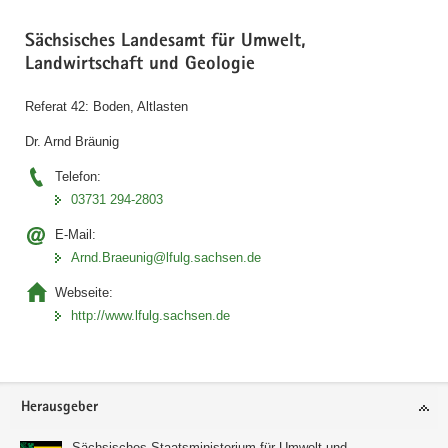
sind.
Sächsisches Landesamt für Umwelt,
Landwirtschaft und Geologie
Referat 42: Boden, Altlasten
Dr. Arnd Bräunig
Telefon:
03731 294-2803
E-Mail:
Arnd.Braeunig@lfulg.sachsen.de
Webseite:
http://www.lfulg.sachsen.de
Footer-
Herausgeber
Bereich
Sächsisches Staatsministerium für Umwelt und