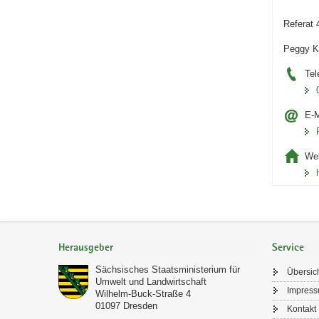
Referat 
Peggy K
Tel
E-M
Web
Footer-
Bereich
Herausgeber
Service
Sächsisches Staatsministerium für
Übersic
Umwelt und Landwirtschaft
Impres
Wilhelm-Buck-Straße 4
01097
Dresden
Kontakt