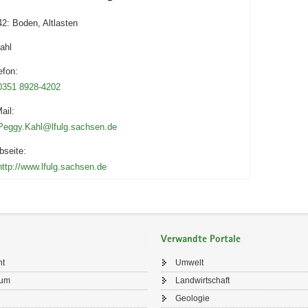
42: Boden, Altlasten
ahl
efon:
0351 8928-4202
ail:
Peggy.Kahl@lfulg.sachsen.de
seite:
http://www.lfulg.sachsen.de
Verwandte Portale
ht
Umwelt
sum
Landwirtschaft
Geologie