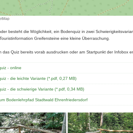
etMap
nder besteht die Möglichkeit, ein Bodenquiz in zwei Schwierigkeitsvaria
Touristinformation Greifensteine eine kleine Überraschung.
n das Quiz bereits vorab ausdrucken oder am Startpunkt der Infobox
iz - online
iz - die leichte Variante (*.pdf, 0,27 MB)
iz - die schwierige Variante (*.pdf, 0,34 MB)
zum Bodenlehrpfad Stadtwald Ehrenfriedersdorf
Station
entlang
des