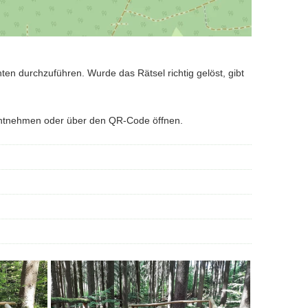
nten durchzuführen. Wurde das Rätsel richtig gelöst, gibt
 entnehmen oder über den QR-Code öffnen.
Station
entlang
des