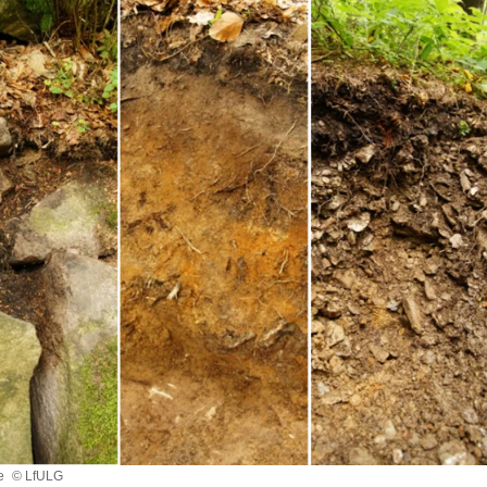
le
© LfULG