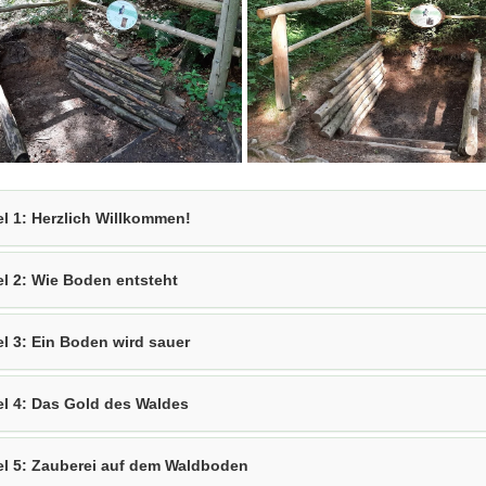
s
Lehrpfades
el 1: Herzlich Willkommen!
el 2: Wie Boden entsteht
el 3: Ein Boden wird sauer
el 4: Das Gold des Waldes
el 5: Zauberei auf dem Waldboden