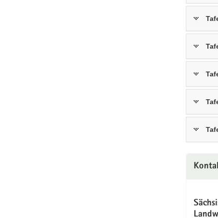
Taf
Taf
Taf
Taf
Taf
Konta
Sächs
Landw