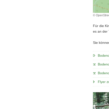
© OpenStre
Für die Ki
es an der 
Sie könne
Bodenqu
Bodenqu
Bodenqu
Flyer 
Station
entlang
des