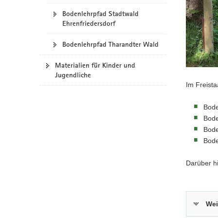
a
Bodenlehrpfad Stadtwald
v
Ehrenfriedersdorf
i
Bodenlehrpfad Tharandter Wald
g
a
Materialien für Kinder und
t
Jugendliche
i
Im Freist
o
n
Bode
Bode
Bode
Bode
Darüber h
Wei