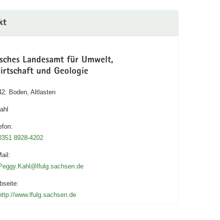
kt
isches Landesamt für Umwelt,
irtschaft und Geologie
42: Boden, Altlasten
ahl
efon:
0351 8928-4202
ail:
Peggy.Kahl@lfulg.sachsen.de
seite:
http://www.lfulg.sachsen.de