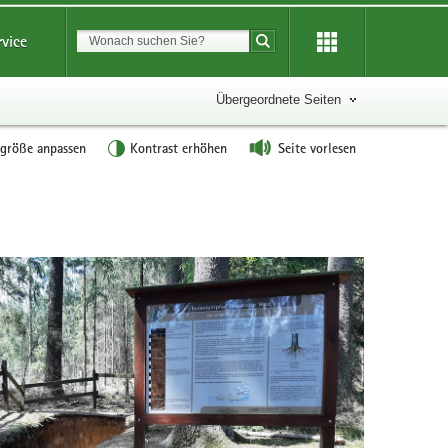
Suchbegriff
rvice
Suche starten
Übergeordnete Seiten
tgröße anpassen
Kontrast erhöhen
Seite vorlesen
fades