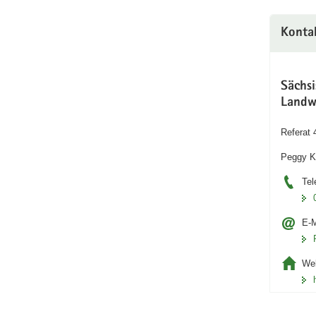
Konta
Sächs
Landw
Referat 
Peggy K
Tel
E-M
Web