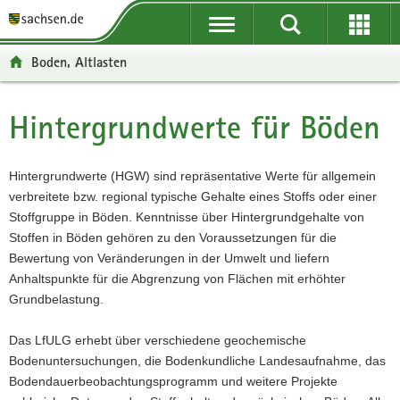
P
P
H
F
o
o
a
o
r
r
u
o
Boden, Altlasten
t
t
p
t
a
a
t
e
l
l
i
r
Hintergrundwerte für Böden
Hauptinhalt
ü
n
n
-
b
a
h
B
e
v
a
e
Hintergrundwerte (HGW) sind repräsentative Werte für allgemein
r
i
l
r
verbreitete bzw. regional typische Gehalte eines Stoffs oder einer
g
g
t
e
Stoffgruppe in Böden. Kenntnisse über Hintergrundgehalte von
r
a
i
Stoffen in Böden gehören zu den Voraussetzungen für die
e
t
c
Bewertung von Veränderungen in der Umwelt und liefern
i
i
h
Anhaltspunkte für die Abgrenzung von Flächen mit erhöhter
f
o
Grundbelastung.
e
n
n
Das LfULG erhebt über verschiedene geochemische
d
Bodenuntersuchungen, die Bodenkundliche Landesaufnahme, das
e
Bodendauerbeobachtungsprogramm und weitere Projekte
N