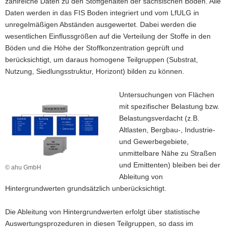
zahlreiche Daten zu den Stoffgehalten der sächsischen Böden. Alle
a
Daten werden in das FIS Boden integriert und vom LfULG in
v
unregelmäßigen Abständen ausgewertet. Dabei werden die
i
wesentlichen Einflussgrößen auf die Verteilung der Stoffe in den
g
Böden und die Höhe der Stoffkonzentration geprüft und
a
berücksichtigt, um daraus homogene Teilgruppen (Substrat,
t
Nutzung, Siedlungsstruktur, Horizont) bilden zu können.
i
o
Untersuchungen von Flächen
n
mit spezifischer Belastung bzw.
Belastungsverdacht (z.B.
Altlasten, Bergbau-, Industrie-
und Gewerbegebiete,
unmittelbare Nähe zu Straßen
und Emittenten) bleiben bei der
© ahu GmbH
Ableitung von
Hintergrundwerten grundsätzlich unberücksichtigt.
Die Ableitung von Hintergrundwerten erfolgt über statistische
Auswertungsprozeduren in diesen Teilgruppen, so dass im