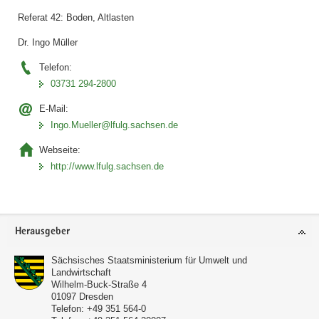
Referat 42: Boden, Altlasten
Dr. Ingo Müller
Telefon:
03731 294-2800
E-Mail:
Ingo.Mueller@lfulg.sachsen.de
Webseite:
http://www.lfulg.sachsen.de
Footer-
Herausgeber
Bereich
Sächsisches Staatsministerium für Umwelt und
Landwirtschaft
Wilhelm-Buck-Straße 4
01097
Dresden
Telefon:
+49 351 564-0