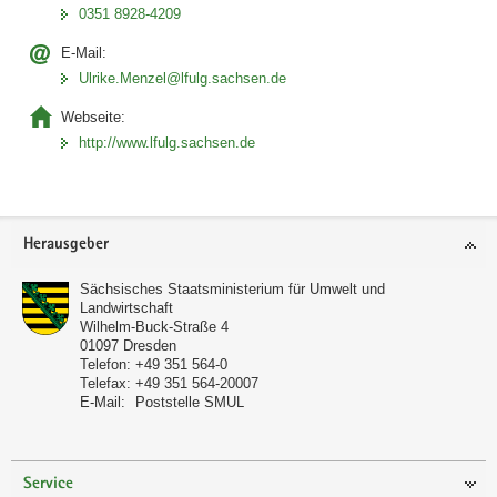
0351 8928-4209
E-Mail:
Ulrike.Menzel@lfulg.sachsen.de
Webseite:
http://www.lfulg.sachsen.de
Footer-
Herausgeber
Bereich
Sächsisches Staatsministerium für Umwelt und
Landwirtschaft
Wilhelm-Buck-Straße 4
01097
Dresden
Telefon:
+49 351 564-0
Telefax:
+49 351 564-20007
E-Mail:
Poststelle SMUL
Service