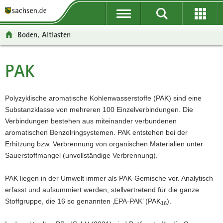
P
P
H
F
o
o
a
o
r
r
u
o
Boden, Altlasten
t
t
p
t
a
a
t
e
l
l
i
r
PAK
Hauptinhalt
ü
n
n
-
b
a
h
B
e
v
a
e
Polyzyklische aromatische Kohlenwasserstoffe (PAK) sind eine
r
i
l
r
Substanzklasse von mehreren 100 Einzelverbindungen. Die
g
g
t
e
Verbindungen bestehen aus miteinander verbundenen
r
a
i
aromatischen Benzolringsystemen. PAK entstehen bei der
e
t
c
Erhitzung bzw. Verbrennung von organischen Materialien unter
i
i
h
Sauerstoffmangel (unvollständige Verbrennung).
f
o
e
n
PAK liegen in der Umwelt immer als PAK-Gemische vor. Analytisch
n
erfasst und aufsummiert werden, stellvertretend für die ganze
d
Stoffgruppe, die 16 so genannten ‚EPA-PAK’ (PAK
).
16
e
N