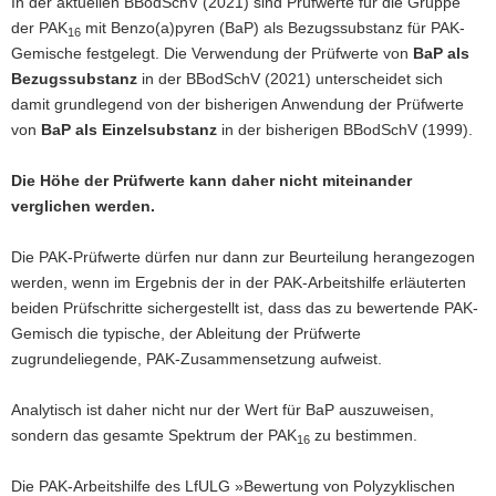
In der aktuellen BBodSchV (2021) sind Prüfwerte für die Gruppe
a
der PAK
mit Benzo(a)pyren (BaP) als Bezugssubstanz für PAK-
16
v
Gemische festgelegt. Die Verwendung der Prüfwerte von
BaP als
i
Bezugssubstanz
in der BBodSchV (2021) unterscheidet sich
g
damit grundlegend von der bisherigen Anwendung der Prüfwerte
a
von
BaP als Einzelsubstanz
in der bisherigen BBodSchV (1999).
t
i
Die Höhe der Prüfwerte kann daher nicht miteinander
o
verglichen werden.
n
Die PAK-Prüfwerte dürfen nur dann zur Beurteilung herangezogen
werden, wenn im Ergebnis der in der PAK-Arbeitshilfe erläuterten
beiden Prüfschritte sichergestellt ist, dass das zu bewertende PAK-
Gemisch die typische, der Ableitung der Prüfwerte
zugrundeliegende, PAK-Zusammensetzung aufweist.
Analytisch ist daher nicht nur der Wert für BaP auszuweisen,
sondern das gesamte Spektrum der PAK
zu bestimmen.
16
Die PAK-Arbeitshilfe des LfULG »Bewertung von Polyzyklischen