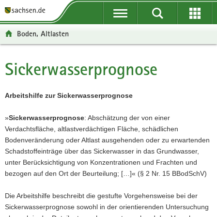
P
P
H
F
o
o
a
o
r
r
u
o
Boden, Altlasten
t
t
p
t
a
a
t
e
l
l
i
r
Sickerwasserprognose
Hauptinhalt
ü
n
n
-
b
a
h
B
e
v
a
e
Arbeitshilfe zur Sickerwasserprognose
r
i
l
r
g
g
t
e
»
Sickerwasserprognose
: Abschätzung der von einer
r
a
i
Verdachtsfläche, altlastverdächtigen Fläche, schädlichen
e
t
c
Bodenveränderung oder Altlast ausgehenden oder zu erwartenden
i
i
h
Schadstoffeinträge über das Sickerwasser in das Grundwasser,
f
o
unter Berücksichtigung von Konzentrationen und Frachten und
e
n
bezogen auf den Ort der Beurteilung; […]« (§ 2 Nr. 15 BBodSchV)
n
d
Die Arbeitshilfe beschreibt die gestufte Vorgehensweise bei der
e
Sickerwasserprognose sowohl in der orientierenden Untersuchung
N