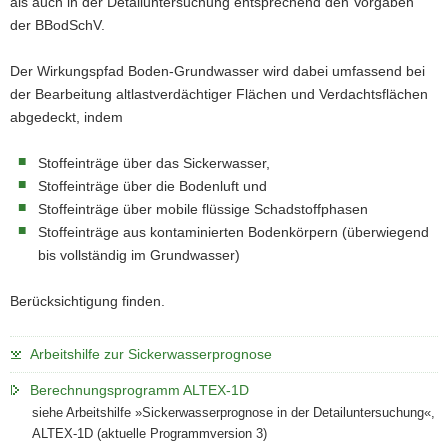
als auch in der Detailuntersuchung entsprechend den Vorgaben
a
der BBodSchV.
v
i
Der Wirkungspfad Boden-Grundwasser wird dabei umfassend bei
g
der Bearbeitung altlastverdächtiger Flächen und Verdachtsflächen
a
abgedeckt, indem
t
i
Stoffeinträge über das Sickerwasser,
o
Stoffeinträge über die Bodenluft und
n
Stoffeinträge über mobile flüssige Schadstoffphasen
Stoffeinträge aus kontaminierten Bodenkörpern (überwiegend
bis vollständig im Grundwasser)
Berücksichtigung finden.
Arbeitshilfe zur Sickerwasserprognose
Berechnungsprogramm ALTEX-1D
siehe Arbeitshilfe »Sickerwasserprognose in der Detailuntersuchung«,
ALTEX-1D (aktuelle Programmversion 3)