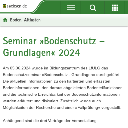
P
P
H
F
o
o
a
o
r
r
u
o
Boden, Altlasten
t
t
p
t
a
a
t
e
l
l
i
r
Seminar »Bodenschutz –
Hauptinhalt
ü
n
n
-
Grundlagen« 2024
b
a
h
B
e
v
a
e
r
i
l
r
Am 05.06.2024 wurde im Bildungszentrum des LfULG das
g
g
t
e
Bodenschutzseminar »Bodenschutz - Grundlagen« durchgeführt.
r
a
i
Die aktuellen Informationen zu den kartierten und erfassten
e
t
c
Bodeninformationen, den daraus abgeleiteten Bodenteilfunktionen
i
i
h
und die technische Erreichbarkeit der Bodenschutzinformationen
f
o
wurden erläutert und diskutiert. Zusätzlich wurde auch
e
n
Möglichkeiten der Recherche und einer »Fallprüfung« vorgestellt.
n
d
Anhängend sind die drei Vorträge der Veranstaltung:
e
N