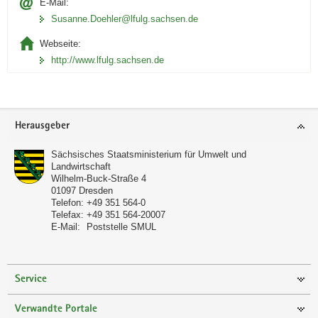
E-Mail:
Susanne.Doehler@lfulg.sachsen.de
Webseite:
http://www.lfulg.sachsen.de
Footer-
Herausgeber
Bereich
Sächsisches Staatsministerium für Umwelt und
Landwirtschaft
Wilhelm-Buck-Straße 4
01097
Dresden
Telefon:
+49 351 564-0
Telefax:
+49 351 564-20007
E-Mail:
Poststelle SMUL
Service
Verwandte Portale