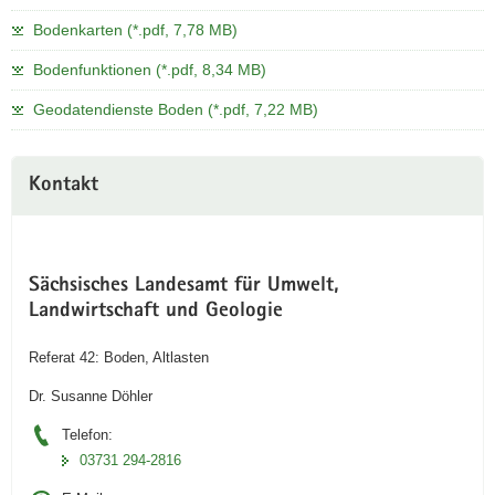
a
Bodenkarten (*.pdf, 7,78 MB)
v
Bodenfunktionen (*.pdf, 8,34 MB)
i
g
Geodatendienste Boden (*.pdf, 7,22 MB)
a
t
i
Kontakt
o
n
Sächsisches Landesamt für Umwelt,
Landwirtschaft und Geologie
Referat 42: Boden, Altlasten
Dr. Susanne Döhler
Telefon:
03731 294-2816