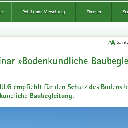
reifende
en
Politik und Verwaltung
Themen
Se
Schrif
nar »Bodenkundliche Baubegl
t
ULG empfiehlt für den Schutz des Bodens 
kundliche Baubegleitung.