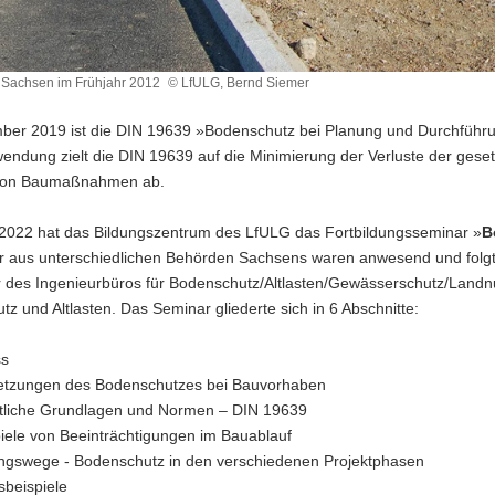
n Sachsen im Frühjahr 2012
© LfULG, Bernd Siemer
ber 2019 ist die DIN 19639 »Bodenschutz bei Planung und Durchführ
endung zielt die DIN 19639 auf die Minimierung der Verluste der gese
on Baumaßnahmen ab.
2022 hat das Bildungszentrum des LfULG das Fortbildungsseminar »
B
r aus unterschiedlichen Behörden Sachsens waren anwesend und folgt
er des Ingenieurbüros für Bodenschutz/Altlasten/Gewässerschutz/Landn
z und Altlasten. Das Seminar gliederte sich in 6 Abschnitte:
ss
setzungen des Bodenschutzes bei Bauvorhaben
tliche Grundlagen und Normen – DIN 19639
iele von Beeinträchtigungen im Bauablauf
ngswege - Bodenschutz in den verschiedenen Projektphasen
sbeispiele