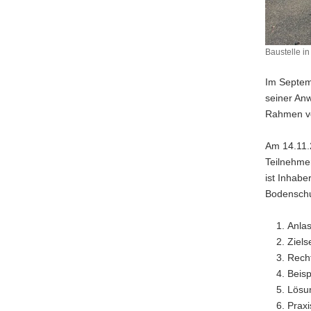
Baustelle i
Baustelle
in
Im Septem
Sachsen
seiner Anw
im
Rahmen v
Frühjahr
2012
Am 14.11.
Teilnehme
ist Inhab
Bodenschut
Anla
Ziel
Rech
Beisp
Lösu
Praxi