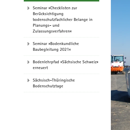
a
Seminar »Checklisten zur
v
Berücksichtigung
bodenschutzfachlicher Belange in
i
Planungs- und
g
Zulassungsverfahren«
a
t
Seminar »Bodenkundliche
i
Baubegleitung 2021«
o
n
Bodenlehrpfad »Sächsische Schweiz«
erneuert
Sächsisch-Thüringische
Bodenschutztage