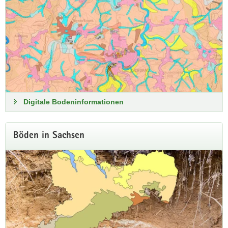
online
Die Bewertungshilfen enthalten die wirkungspfadbezogene
Zusammenstellung von Prüf- und Maßnahmenwerten sowie
Orientierungswerten zur Gefahrenbewertung bei Verdacht
einer Altlast oder schädlichen Bodenveränderung.
Zu den Bewertungshilfen
Digitale Bodeninformationen
Böden in Sachsen