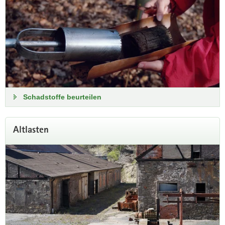
2026
Der Archivboden bewahrt als stilles Gedächtnis über
tausende Jahre hinweg Spuren unserer Vergangenheit.
Archivboden erkunden
Schadstoffe beurteilen
Altlasten
Lithologie der mittelsächsischen