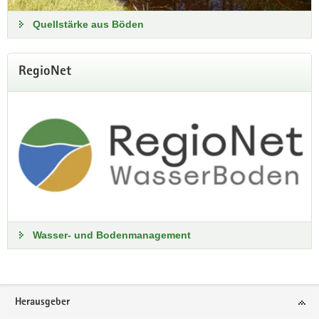
Quellstärke aus Böden
RegioNet
Wasser- und Bodenmanagement
Footer-
Herausgeber
Bereich