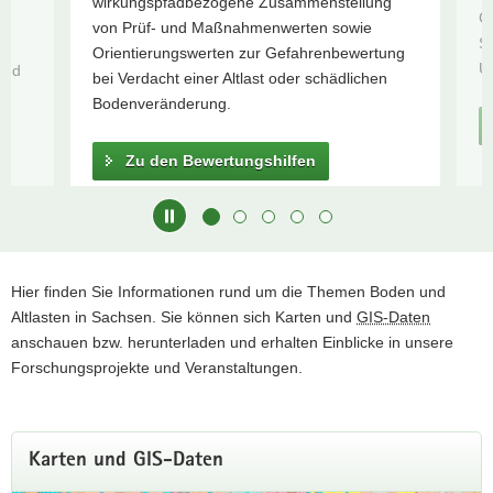
wirkungspfadbezogene Zusammenstellung
Ge
Vorstudie
a
von Prüf- und Maßnahmenwerten sowie
Sc
v
Orientierungswerten zur Gefahrenbewertung
U
und
i
bei Verdacht einer Altlast oder schädlichen
g
Bodenveränderung.
a
t
Zu den Bewertungshilfen
i
o
n
Hauptinhalt
Hier finden Sie Informationen rund um die Themen Boden und
Altlasten in Sachsen. Sie können sich Karten und
GIS-Daten
anschauen bzw. herunterladen und erhalten Einblicke in unsere
Forschungsprojekte und Veranstaltungen.
Karten und GIS-Daten
Aktualisierte Bewertungshilfen -